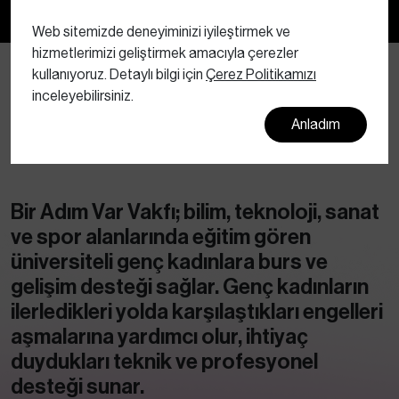
Bültenimize abone olun
Web sitemizde deneyiminizi iyileştirmek ve
hizmetlerimizi geliştirmek amacıyla çerezler
kullanıyoruz. Detaylı bilgi için
Çerez Politikamızı
inceleyebilirsiniz.
Anladım
Bir Adım Var Vakfı; bilim, teknoloji, sanat
ve spor alanlarında eğitim gören
üniversiteli genç kadınlara burs ve
gelişim desteği sağlar. Genç kadınların
ilerledikleri yolda karşılaştıkları engelleri
aşmalarına yardımcı olur, ihtiyaç
duydukları teknik ve profesyonel
desteği sunar.