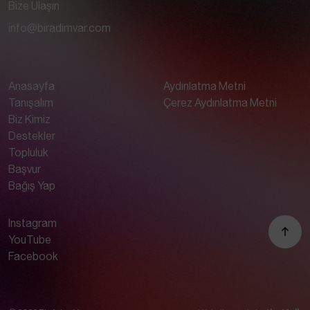
Bize Ulaşın
info@biradimvar.com
Anasayfa
Aydınlatma Metni
Tanışalım
Çerez Aydınlatma Metni
Biz Kimiz
Destekler
Topluluk
Başvur
Bağış Yap
Instagram
YouTube
Facebook