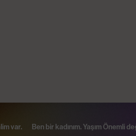
Başarı Hikayeleri
aşım Önemli değil, İnsanım. Önümde koca bir 