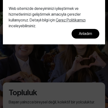
Bültenimize abone olun
Web sitemizde deneyiminizi iyileştirmek ve
hizmetlerimizi geliştirmek amacıyla çerezler
kullanıyoruz. Detaylı bilgi için
Çerez Politikamızı
inceleyebilirsiniz.
Anladım
Topluluk
Başarı yalnızca bireysel değil, kolektif bir yolculuktur.