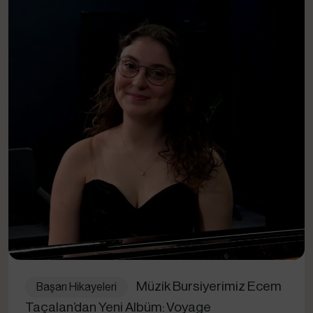
Müzik Bursiyerimiz Ecem
Başarı Hikayeleri
Taçalan’dan Yeni Albüm: Voyage