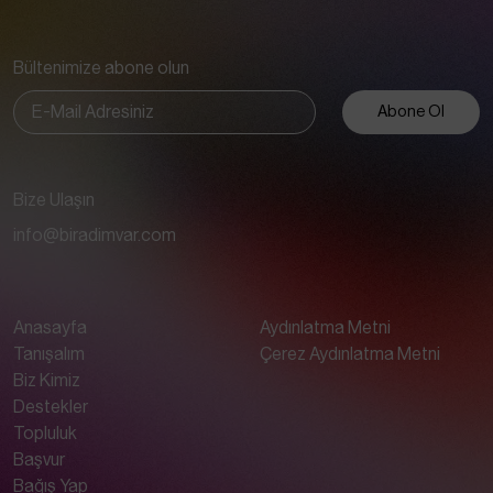
Bültenimize abone olun
Abone Ol
Bize Ulaşın
info@biradimvar.com
Anasayfa
Aydınlatma Metni
Tanışalım
Çerez Aydınlatma Metni
Biz Kimiz
Destekler
Topluluk
Başvur
Bağış Yap