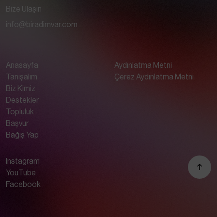
Bize Ulaşın
info@biradimvar.com
Anasayfa
Aydınlatma Metni
Tanışalım
Çerez Aydınlatma Metni
Biz Kimiz
Destekler
Topluluk
Başvur
Bağış Yap
Instagram
YouTube
Facebook