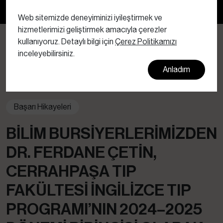
Bültenimize abone olun
Web sitemizde deneyiminizi iyileştirmek ve
hizmetlerimizi geliştirmek amacıyla çerezler
kullanıyoruz. Detaylı bilgi için
Çerez Politikamızı
inceleyebilirsiniz.
Anladım
Başarı Hikayeleri
BILIM BURSIYERLERIMIZDEN
DR. FERDANE ÇETIN,
CERRAHPAŞA TIP
FAKÜLTESI İNGILIZCE TIP
PROGRAMI’NIN 2024–2025