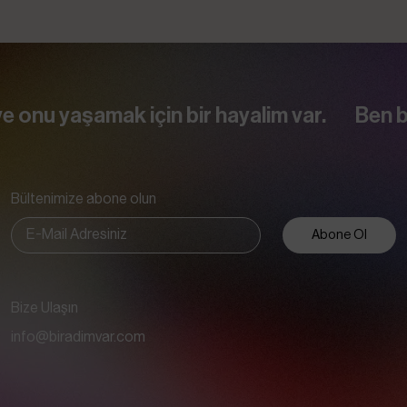
aşamak için bir hayalim var.
Ben bir kadı
Bültenimize abone olun
Abone Ol
Bize Ulaşın
info@biradimvar.com