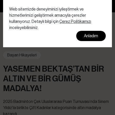
Bültenimize abone olun
Web sitemizde deneyiminizi iyileştirmek ve
hizmetlerimizi geliştirmek amacıyla çerezler
kullanıyoruz. Detaylı bilgi için
Çerez Politikamızı
inceleyebilirsiniz.
Anladım
Başarı Hikayeleri
YASEMEN BEKTAŞ’TAN BIR
ALTIN VE BIR GÜMÜŞ
MADALYA!
2025 Badminton Çek Uluslararası Puan Turnuvası’nda Sinem
Yıldız’la birlikte Çift Kadınlar kategorisinde altın madalya
kazandı.