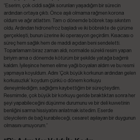
“Eserim, çok ciddi sağlık sorunları yaşadığım bir sürecin
ardından ortaya çıktı. Önce aşılı olmama rağmen korona
oldum ve ağır atlattım. Tam o dönemde böbrek taşı sıkıntım
oldu. Ardından hidronefroz başladı ve iki böbrekte de çürüme
gerçekleşti, bunun üzerine iki operasyon geçirdim. Kısacası o
süreç hem sağlık hem de maddi açıdan beni sendeletti.
Toparlamam biraz zaman aldı, normalde sürekli resim yapan
biriyim ama o dönemde kötürüm bir şekilde yatağa bağımlı
kaldım. İyileşince hemen elime yağlı boyaları aldım ve bu resmi
yapmaya koyuldum. Adını ‘Çok büyük korkunun ardından gelen
korkusuzluk’ koydum çünkü o dönem korkuyu
deneyimlediğim, sağlığımı kaybettiğim bir süreçteydim.
Resmimde, çok büyük bir korkuyu geride bıraktıktan sonra her
şeyi yapabileceğini düşünme durumunu ve bir deli kuvvetinin
benliğini sarma hissiyatını anlatmak istedim. Eserde
izleyicilerin de bağ kurabileceği, cesaret aşılayan bir duygunun
olmasını umuyorum.”