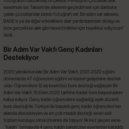
fotoğrafım Gaziantep’te çekildi. Perkisyon Çocukları adlı
eserimde ise Taksim’de ailelerini geçindirmek için darbuka
çalan çocuklardan birinin fotoğrafı var. Bir adım var ailesine,
BASE’e ya da diğer etkinliklere dair yardımlarından dolayı ve
bize gerçekten aile gibi hissettirdikleri için teşekkür ediyorum”
dedi.
Bir Adım Var Vakfı Genç Kadınları
Destekliyor
2020 yılında kurulan Bir Adım Var Vakfı, 2021-2022 eğitim
döneminde 47 öğrencinin eğitim ve kişisel gelişimine destek
oldu. Öğrencilere 12 ay kesintisiz burs desteği sağlayan Bir
Adım Var Vakfı, 15 Ekim 2022 tarihine kadar burs başvurularını
kabul ediyor. Genç kadın öğrencilere sağladığı aylık düzenli
burs desteği ile Türkiye’de başarılı genç kadın öğrencileri her
alanda destekleyen ve en çok maddi desteği veren sivil
toplum kuruluşu olma ünvanını da taşıyor. İlk kez geçen sene
‘’kadın’’ temasıyla 4 genç kadın sanatçının eserlerinin katıldığı