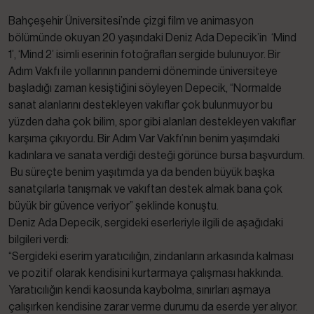
Bahçeşehir Üniversitesi’nde çizgi film ve animasyon
bölümünde okuyan 20 yaşındaki Deniz Ada Depecik’in ‘Mind
1’, ‘Mind 2’ isimli eserinin fotoğrafları sergide bulunuyor. Bir
Adım Vakfı ile yollarının pandemi döneminde üniversiteye
başladığı zaman kesiştiğini söyleyen Depecik, “Normalde
sanat alanlarını destekleyen vakıflar çok bulunmuyor bu
yüzden daha çok bilim, spor gibi alanları destekleyen vakıflar
karşıma çıkıyordu. Bir Adım Var Vakfı’nın benim yaşımdaki
kadınlara ve sanata verdiği desteği görünce bursa başvurdum.
Bu süreçte benim yaşıtımda ya da benden büyük başka
sanatçılarla tanışmak ve vakıftan destek almak bana çok
büyük bir güvence veriyor” şeklinde konuştu.
Deniz Ada Depecik, sergideki eserleriyle ilgili de aşağıdaki
bilgileri verdi:
“Sergideki eserim yaratıcılığın, zindanların arkasında kalması
ve pozitif olarak kendisini kurtarmaya çalışması hakkında.
Yaratıcılığın kendi kaosunda kaybolma, sınırları aşmaya
çalışırken kendisine zarar verme durumu da eserde yer alıyor.