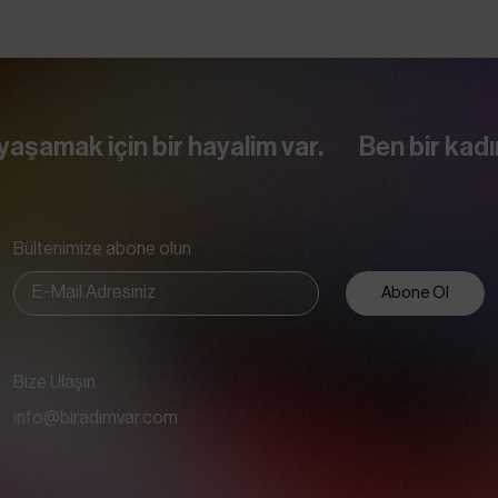
n bir hayalim var.
Ben bir kadınım. Yaşım 
Bültenimize abone olun
Abone Ol
Bize Ulaşın
info@biradimvar.com