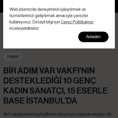
Bültenimize abone olun
Web sitemizde deneyiminizi iyileştirmek ve
hizmetlerimizi geliştirmek amacıyla çerezler
kullanıyoruz. Detaylı bilgi için
Çerez Politikamızı
inceleyebilirsiniz.
Anladım
Haber
BIR ADIM VAR VAKFI’NIN
DESTEKLEDIĞI 10 GENÇ
KADIN SANATÇI, 15 ESERLE
BASE İSTANBUL’DA
Yeni sanatçıların keşfedilmesi misyonunu taşıyan sergide, Bir