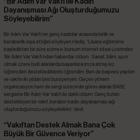
“Bir Adım Var Vakfı İle Kadın
Dayanışması Ağı Oluşturduğumuzu
Söyleyebilirim”
Bir Adım Var Vakfı’nın genç kadınlar arasında birlik ve
beraberlik inşa ettiğini söyleyen Hadiş, “Lisans eğitimime
başladıktan bir süre sonra e-bursum internet sitesi üzerinden
‘Bir Adım Var Vakfı’ndan haberdar oldum. Sanat, bilim, spor
olmak üzere belli alanlarda başarılara imza atmış kız
öğrencileri desteklediklerini öğrendim. Ben de başvuru yaptım
ve vakfın iki yıldan beri bursiyeriyim. Geçen yıl hem
organizasyon hem de sergi sürecinde görev alarak BASE
sergisine Bir Adım Var Vakfı ile dahil oldum. Genç kızları
destekleyen bir vakıf, beraber kadın dayanışması ağı
oluşturduğumuzu söyleyebilirim” dedi.
“Vakıftan Destek Almak Bana Çok
Büyük Bir Güvence Veriyor”