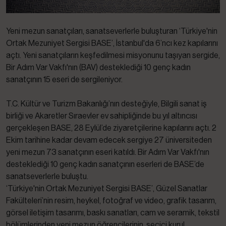
Yeni mezun sanatçıları, sanatseverlerle buluşturan ‘Türkiye'nin
Ortak Mezuniyet Sergisi BASE’, İstanbul'da 6’ncı kez kapılarını
açtı. Yeni sanatçıların keşfedilmesi misyonunu taşıyan sergide,
Bir Adım Var Vakfı'nın (BAV) desteklediği 10 genç kadın
sanatçının 15 eseri de sergileniyor.
T.C. Kültür ve Turizm Bakanlığı’nın desteğiyle, Bilgili sanat iş
birliği ve Akaretler Sıraevler ev sahipliğinde bu yıl altıncısı
gerçekleşen BASE, 28 Eylül’de ziyaretçilerine kapılarını açtı. 2
Ekim tarihine kadar devam edecek sergiye 27 üniversiteden
yeni mezun 73 sanatçının eseri katıldı. Bir Adım Var Vakfı'nın
desteklediği 10 genç kadın sanatçının eserleri de BASE’de
sanatseverlerle buluştu.
‘Türkiye'nin Ortak Mezuniyet Sergisi BASE’, Güzel Sanatlar
Fakülteleri’nin resim, heykel, fotoğraf ve video, grafik tasarım,
görsel iletişim tasarımı, baskı sanatları, cam ve seramik, tekstil
bölümlerinden yeni mezun öğrencilerinin, seçici kurul