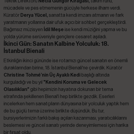
Teknik Direktörü
Necla Güngör Kıragası,
takım ruhu,
mücadele ve pes etmemenin gücüyle herkese ilham verdi.
Küratör
Derya Yücel,
sanatta kendi imzanı atmanın ve fark
yaratmanın yollarına dair ufuk açıcı bir sohbet gerçekleştirdi.
Bağımsız müzisyen
İdil Meşe
ise kendi müziğini yapma ve bu
yolda yürüme serüveniyle gençlere cesaret aşıladı.
İkinci Gün: Sanatın Kalbine Yolculuk: 18.
İstanbul Bienali
Etkinliğin ikinci gününde ise rotamızı güncel sanatın en önemli
duraklarından birine, 18. İstanbul Bienali'ne çevirdik. Küratör
Christine Tohmé’nin Üç Ayaklı Kedi
başlığı altında
kurguladığı ve bu yıl
"Kendini Koruma ve Gelecek
Olasılıkları"
gibi hepimizin hayatına dokunan bir tema
etrafında şekillenen Bienal'i hep birlikte gezdik. Eserleri
incelerken hem sanatçıların dünyasına bir yolculuk yaptık hem
de bu güçlü tema üzerine birlikte düşündük. Bu tur,
bursiyerlerimizin farklı bakış açıları kazanması, yaratıcılıklarını
beslemesi ve güncel sanatı yerinde deneyimlemesi için harika
bir fırsat oldu.