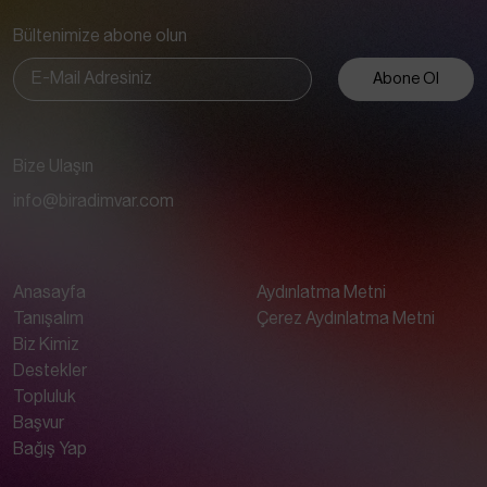
Bültenimize abone olun
Abone Ol
Bize Ulaşın
info@biradimvar.com
Anasayfa
Aydınlatma Metni
Tanışalım
Çerez Aydınlatma Metni
Biz Kimiz
Destekler
Topluluk
Başvur
Bağış Yap