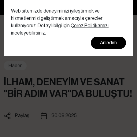
Bültenimize abone olun
Web sitemizde deneyiminizi iyileştirmek ve
hizmetlerimizi geliştirmek amacıyla çerezler
kullanıyoruz. Detaylı bilgi için
Çerez Politikamızı
inceleyebilirsiniz.
Anladım
Haber
İLHAM, DENEYIM VE SANAT
"BIR ADIM VAR"DA BULUŞTU!
Paylaş
30.09.2025
Facebook
X
Whatsapp
Linkedin