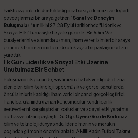
Farklı disiplinlerde desteklediğimiz bursiyerlerimizi ve değerli
paydaşlarımızı bir araya getiren
"Sanat ve Deneyim
Buluşmaları"nın
ilkini 27-28 Eylül tarihlerinde "Liderlik ve
Sosyal Etki" temasıyla hayata geçirdik. Bir Adım Var
bursiyerlerini ve alanında uzman, ilham veren isimleri bir araya
getirerek hem samimi hem de ufuk açıcı bir paylaşım ortamı
yarattık.
İlk Gün: Liderlik ve Sosyal Etki Üzerine
Unutulmaz Bir Sohbet
Buluşmanın ilk gününde, vakfımızın destek verdiği dört ana
alan olan bilim-teknoloji, spor, müzik ve görsel sanatlarda
öncü isimlerin katıldığı ilham verici bir panel gerçekleştirildi.
Panelde, alanında uzman konuşmacılar kendi liderlik
serüvenlerini, karşılaştıkları zorlukları ve sosyal etki yaratma
motivasyonlarını paylaştı.
Dr. Öğr. Üyesi Gözde Korkmaz,
bilim ve teknoloji dünyasında lider olmanın ve merakın
peşinden gitmenin önemini anlattı. A Milli Kadın Futbol Takımı